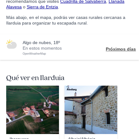
recomendamos que visites
Cuadrilla de Salvatierra
,
Llanada
Alavesa
o
Sierra de Entzia
.
Más abajo, en el mapa, podrás ver casas rurales cercanas a
Ilarduia para organizar tu escapada rural.
algo de nubes, 18º
En estos momentos
Próximos días
OpenWeatherMap
Qué ver en Ilarduia
Pere elbaroncolorao
Alodiarg