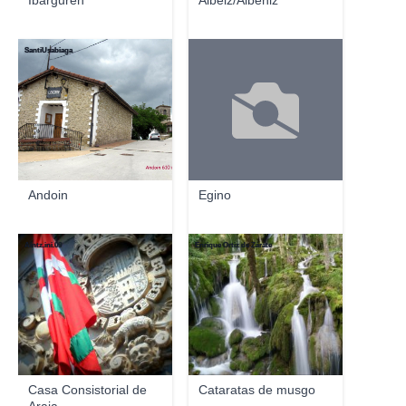
Ibarguren
Albeiz/Albéniz
SantiUsabiaga
Andoin
Egino
Aintz.ini.09
Enrique Ortiz de Zárate
Casa Consistorial de
Cataratas de musgo