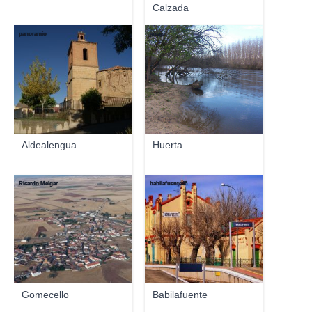
Calzada
panoramio
jusajo
Aldealengua
Huerta
Ricardo Melgar
babilafuente48
Gomecello
Babilafuente