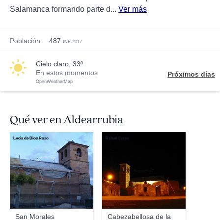
Salamanca formando parte d...
Ver más
Población:
487
INE 2017
cielo claro, 33º
En estos momentos
Próximos días
OpenWeatherMap
Qué ver en Aldearrubia
Lucia de Dios Roso
Rafael Casas
San Morales
Cabezabellosa de la