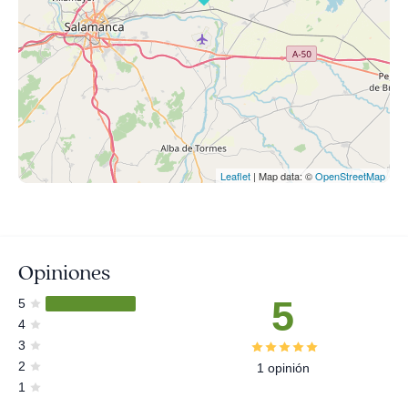
Leaflet
| Map data: ©
OpenStreetMap
Opiniones
5
5
4
3
2
1 opinión
1