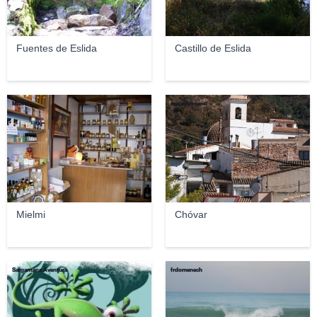
Fuentes de Eslida
Castillo de Eslida
Mielmi
marathoniano
Mielmi
Chóvar
Sargantana Aventura
frdomenech