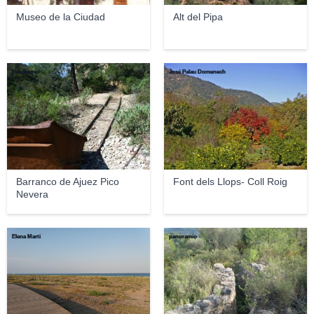
Museo de la Ciudad
Alt del Pipa
panoramio
José Palau Domenech
Barranco de Ajuez Pico
Font dels Llops- Coll Roig
Nevera
Elena Marti
panoramio