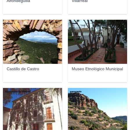
Alfondeguilla
Villarreal
mi§oad
Trewert
Castillo de Castro
Museo Etnológico Municipal
Ajuntament de Villarreal
panoramio