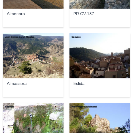
Almenara
PR.CV-137
Juan Carlos Benet Miralles
SocVoro
Almassora
Eslida
SocVoro
Albertvilanovadelmoral