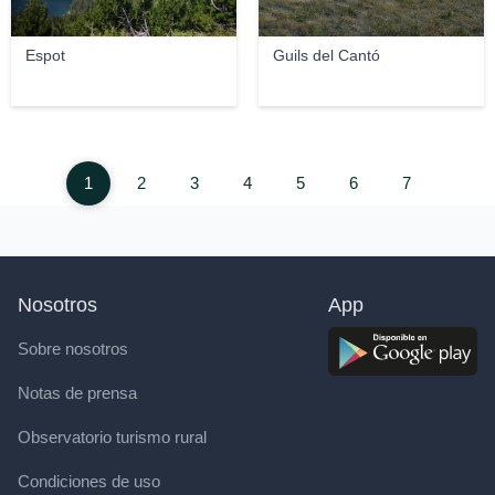
Espot
Guils del Cantó
1
2
3
4
5
6
7
Nosotros
App
Sobre nosotros
Notas de prensa
Observatorio turismo rural
Condiciones de uso