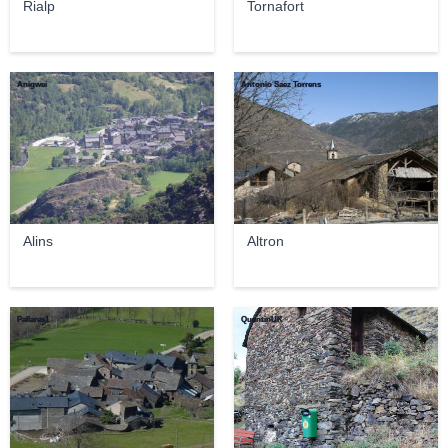
Rialp
Tornafort
Anigwei
Antonio Saez Torrens
Alins
Altron
Pallares1
QuentinUK