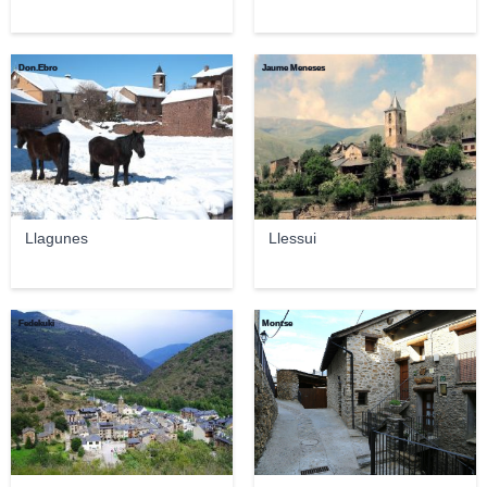
Don.Ebro
Jaume Meneses
Llagunes
Llessui
Fedekuki
Montse