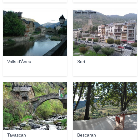
Josep Renalias
Estel Soro Gómez
Valls d'Àneu
Sort
Sergi Contreras López
Anna Tomashvili
Tavascan
Bescaran