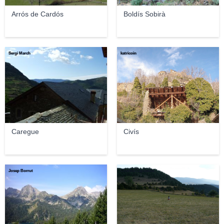
Arrós de Cardós
Boldís Sobirà
Sergi March
katricoin
Caregue
Civís
Josep Borrut
Cristina Capdevila