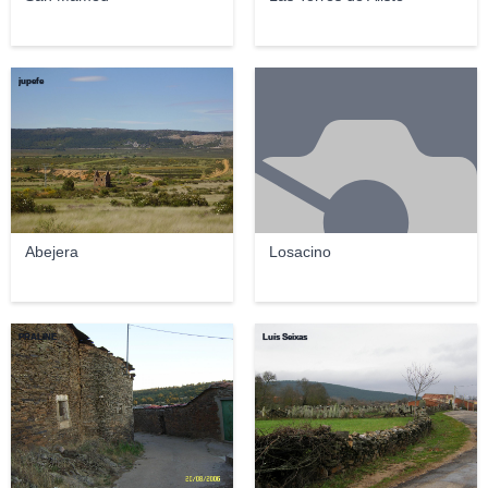
jupefe
Abejera
Losacino
PRALINE
Luís Seixas