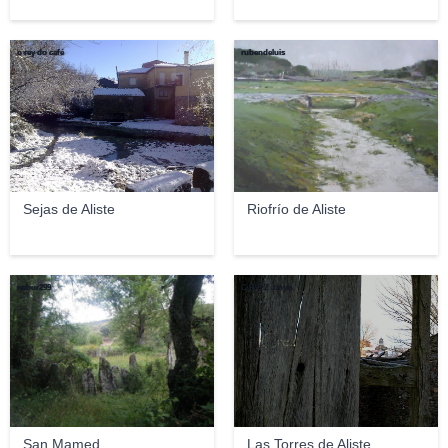
o rey do café
rubendeluis
Sejas de Aliste
Riofrío de Aliste
nebur299
C R E Z .tinyn
San Mamed
Las Torres de Aliste