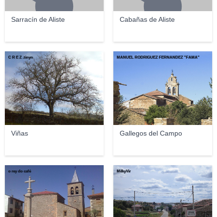
Sarracín de Aliste
Cabañas de Aliste
C R E Z .tinyn
MANUEL RODRÍGUEZ FERNÁNDEZ "FAMA"
Viñas
Gallegos del Campo
o rey do café
MilkyVir