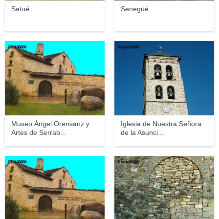
Satué
Senegüé
FCA00000
Roger31600
Museo Ángel Orensanz y
Iglesia de Nuestra Señora
Artes de Serrab...
de la Asunci...
FCA00000
Roger31600