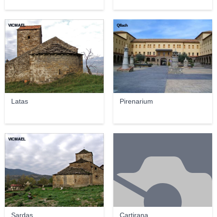
VICMAEL
Qllach
Latas
Pirenarium
VICMAEL
Sardas
Cartirana