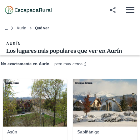
Aurín
Qué ver
...
AURÍN
Los lugares más populares que ver en Aurín
No exactamente en Aurín...
pero muy cerca ;)
Gisela Pozzi
Enrique Gracia
Asún
Sabiñánigo