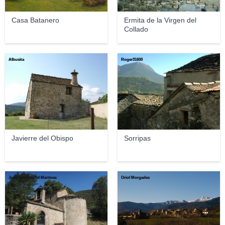
Casa Batanero
Ermita de la Virgen del
Collado
Albusita
Roger31600
Javierre del Obispo
Sorripas
José Antonio Gil Martínez
Oriol Morgades