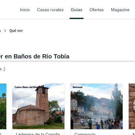
Inicio
Casas rurales
Guías
Ofertas
Magazine
a
Qué ver
r en Baños de Río Tobía
 ;)
Carlos Sieiro del Nido
Sertrevel
Car
l
Ledesma de la Cogolla
Camprovín