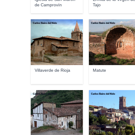
de Camprovín
Tajo
Carlos Sieiro del Nido
Carlos Sieiro del Nido
Villaverde de Rioja
Matute
Carlos Sieiro del Nido
Carlos Sieiro del Nido