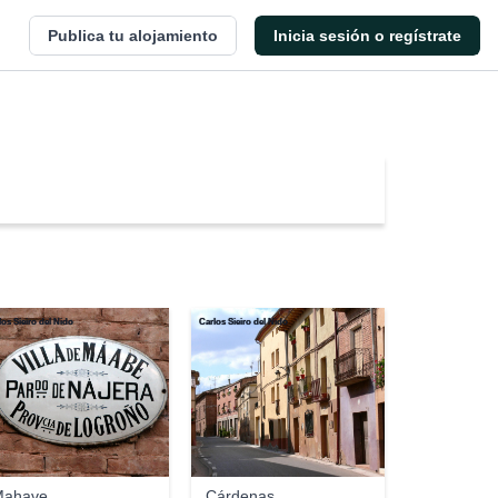
Publica tu alojamiento
Inicia sesión o regístrate
los Sieiro del Nido
Carlos Sieiro del Nido
Mahave
Cárdenas