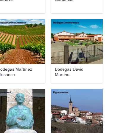
egas Martínez Alesanco
Bodegas David Moreno
odegas Martínez
Bodegas David
lesanco
Moreno
mentoazul
Pigmentoazul