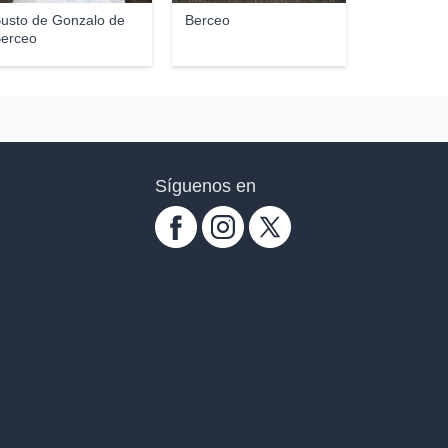
usto de Gonzalo de
Berceo
erceo
Síguenos en