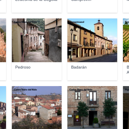
Carlos Sieiro del Nido
Pigmentoazul
Bod
Pedroso
Badarán
B
A
Carlos Sieiro del Nido
Carlos Sieiro del Nido
Pig