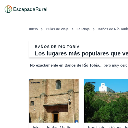
Inicio
Guías de viaje
La Rioja
Baños de Río Tobí
BAÑOS DE RÍO TOBÍA
Los lugares más populares que ve
No exactamente en Baños de Río Tobía...
pero muy cerca
Sertrevel
Sertrevel
Iglesia de San Martín
Ermita de la Virgen de