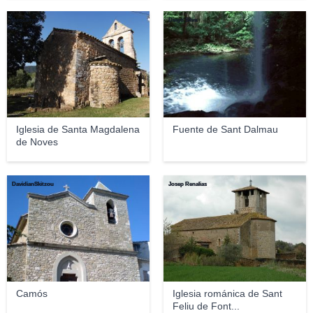
lluiscanyet
Diego Silva
Iglesia de Santa Magdalena
Fuente de Sant Dalmau
de Noves
DavidianSkitzou
Josep Renalias
Camós
Iglesia románica de Sant
Feliu de Font...