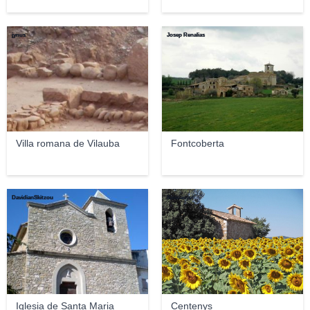
jynus
Josep Renalias
Villa romana de Vilauba
Fontcoberta
DavidianSkitzou
lluiscanyet
Iglesia de Santa Maria
Centenys