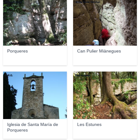
Raquel Xargay
Josep Xavier Sànchez
Porqueres
Can Pulier Miànegues
A.R.G.
Pilar Ángeles
Iglesia de Santa María de
Les Estunes
Porqueres