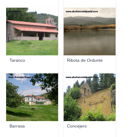
joseabellan
www.alucherosdelpedal.com
Taranco
Ribota de Ordunte
Juan Antonio Reyes Camacho
www.alucherosdelpedal.com
Barrasa
Concejero