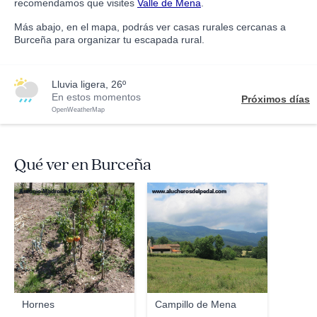
recomendamos que visites
Valle de Mena
.
Más abajo, en el mapa, podrás ver casas rurales cercanas a
Burceña para organizar tu escapada rural.
lluvia ligera, 26º
En estos momentos
Próximos días
OpenWeatherMap
Qué ver en Burceña
Antonio Modroño Ferrin
www.alucherosdelpedal.com
Hornes
Campillo de Mena