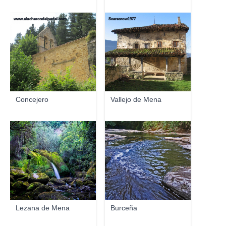
www.alucherosdelpedal.com
Scarecrow1977
Concejero
Vallejo de Mena
Iñigo
EL INDIO
Lezana de Mena
Burceña