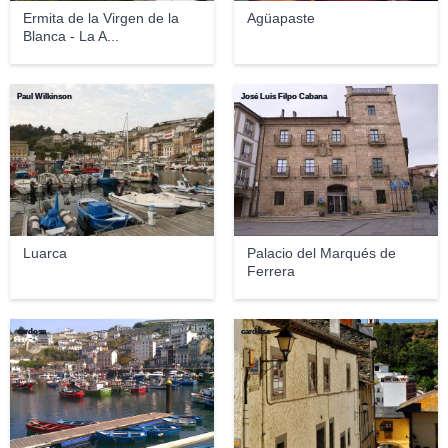
Ermita de la Virgen de la
Agüapaste
Blanca - La A...
Paul Wilkinson
José Luis Filpo Cabana
Luarca
Palacio del Marqués de
Ferrera
cardosa
cardosa