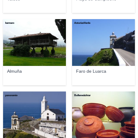
karmarx
AsturiasVerde
Almuña
Faro de Luarca
panoramio
Bullenwächter