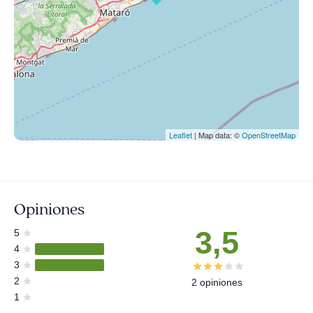
Leaflet
| Map data: ©
OpenStreetMap
Opiniones
3,5
5
4
3
2
2 opiniones
1