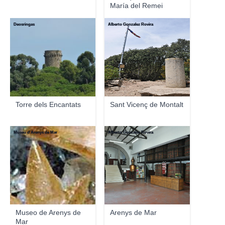
María del Remei
Deosringas
Alberto Gonzalez Rovira
Torre dels Encantats
Sant Vicenç de Montalt
Museu d'Arenys de Mar
Alberto Gonzalez Rovira
Museo de Arenys de
Arenys de Mar
Mar