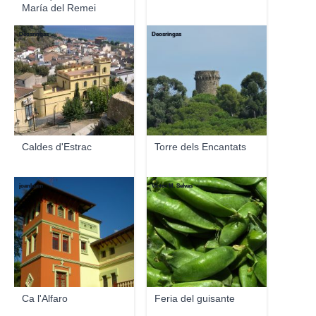
María del Remei
Deosringas
Deosringas
Caldes d'Estrac
Torre dels Encantats
joanloam
Victor M. Selvas
Ca l'Alfaro
Feria del guisante