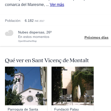
comarca del Maresme, ...
Ver más
Población:
6.182
INE 2017
nubes dispersas, 26º
En estos momentos
Próximos días
OpenWeatherMap
Qué ver en Sant Vicenç de Montalt
Deosringas
Fundació Palau
Parroquia de Santa
Fundació Palau