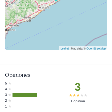
Leaflet
| Map data: ©
OpenStreetMap
Opiniones
3
5
4
3
2
1 opinión
1