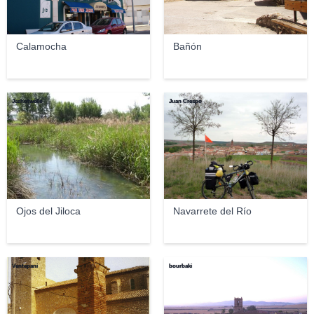
Calamocha
Bañón
Jezhotwells
Juan Crespo
Ojos del Jiloca
Navarrete del Río
Ventepani
bourbaki