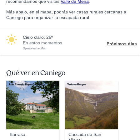
recomendamos que visites
Valle de Mena
.
Más abajo, en el mapa, podrás ver casas rurales cercanas a
Caniego para organizar tu escapada rural.
cielo claro, 26º
En estos momentos
Próximos días
OpenWeatherMap
Qué ver en Caniego
Juan Antonio Reyes Camacho
Turismo Burgos
Barrasa
Cascada de San