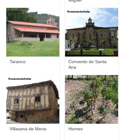
Miguel
joseabellan
Rowanwindwhistler
Taranco
Convento de Santa
Ana
Rowanwindwhistler
Antonio Modroño Ferrin
Villasana de Mena
Hornes