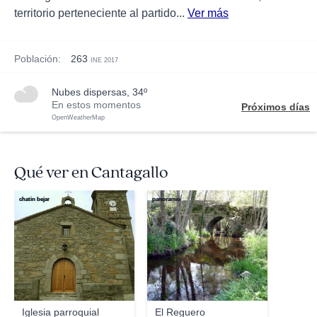
territorio perteneciente al partido...
Ver más
Población:
263
INE 2017
nubes dispersas, 34º
En estos momentos
Próximos días
OpenWeatherMap
Qué ver en Cantagallo
chatin bejar
panoramio
Iglesia parroquial
El Reguero