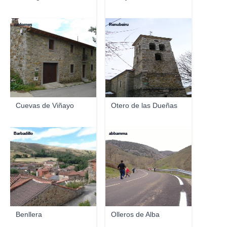
valdornes
Renubeiru
Cuevas de Viñayo
Otero de las Dueñas
Barbadillo
abbamma
Benllera
Olleros de Alba