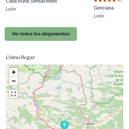
(4)
Casa Rural Sensaciones
Genciana
León
León
Ver todos los alojamientos
Cómo llegar
+
−