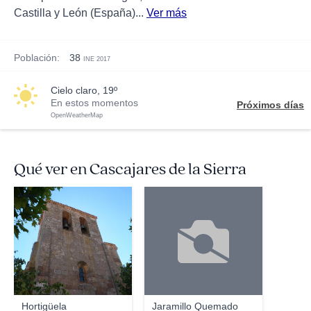
Castilla y León (España)...
Ver más
Población:
38
INE 2017
cielo claro, 19º
En estos momentos
Próximos días
OpenWeatherMap
Qué ver en Cascajares de la Sierra
Asenvi
Hortigüela
Jaramillo Quemado