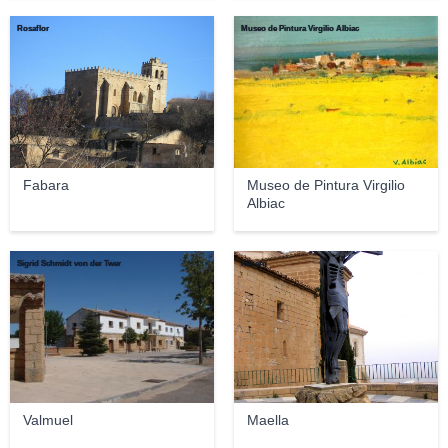
Rosaflor
Museo de Pintura Virgilio Albiac
Fabara
Museo de Pintura Virgilio
Albiac
Sigrid Schmidt von der Twer
hilberg
Valmuel
Maella