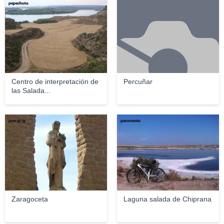
pepechuta
Centro de interpretación de
Percuñar
las Salada...
jose gf ig
panoramio
Zaragoceta
Laguna salada de Chiprana