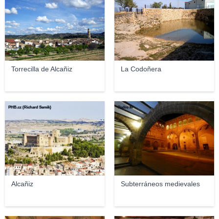
Torrecilla de Alcañiz
La Codoñera
PHB.cz (Richard Semik)
Pedro M
Alcañiz
Subterráneos medievales