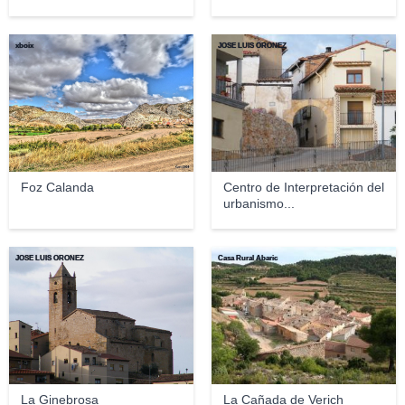
xboix
JOSE LUIS OROÑEZ
Foz Calanda
Centro de Interpretación del
urbanismo...
JOSE LUIS OROÑEZ
Casa Rural Abaric
La Ginebrosa
La Cañada de Verich