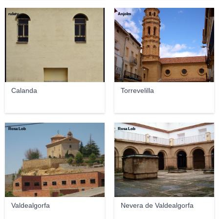
rulety
Anjolm
Calanda
Torrevelilla
Rosa Lob
Rosa Lob
Valdealgorfa
Nevera de Valdealgorfa