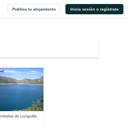
Publica tu alojamiento
Inicia sesión o regístrate
ito@
mbalse de Loriguilla