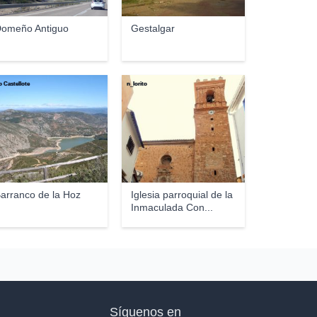
omeño Antiguo
Gestalgar
o Castellote
n_lorito
arranco de la Hoz
Iglesia parroquial de la
Inmaculada Con...
Síguenos en