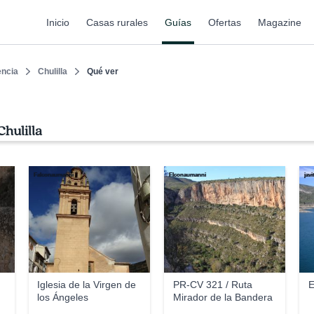
Inicio
Casas rurales
Guías
Ofertas
Magazine
encia
Chulilla
Qué ver
hulilla
Falconaumanni
Flconaumanni
jav
Iglesia de la Virgen de
PR-CV 321 / Ruta
E
los Ángeles
Mirador de la Bandera
...