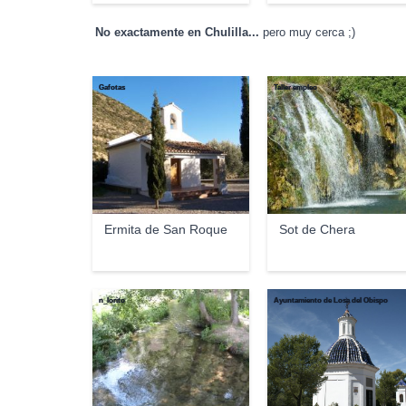
No exactamente en Chulilla...
pero muy cerca ;)
Gafotas
Taller empleo
Ermita de San Roque
Sot de Chera
n_lorito
Ayuntamiento de Losa del Obispo