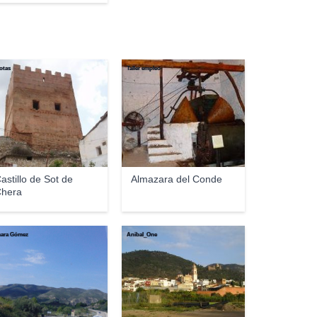
otas
Taller empleo
astillo de Sot de
Almazara del Conde
hera
ara Gómez
Anibal_One