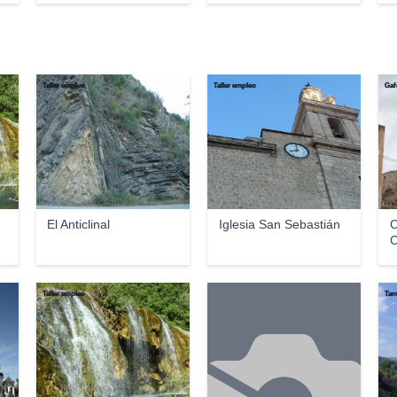
Taller empleo
Taller empleo
Gaf
El Anticlinal
Iglesia San Sebastián
C
C
Taller empleo
Tam