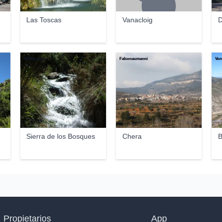
Las Toscas
Vanacloig
D
40000pasos
Falconaumanni
Vor
Sierra de los Bosques
Chera
B
Propietarios
App