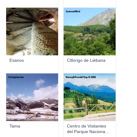
Valentín Enrique
Juancarlillod
Esanos
Cillorigo de Liébana
Unhighlander
Nancy&Ronald Esp N 2006
Tama
Centro de Visitantes
del Parque Naciona...