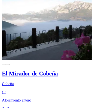
El Mirador de Cobeña
Cobeña
(1)
Alojamiento entero