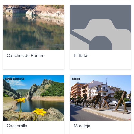
Jose Antonio Cotallo López
Canchos de Ramiro
El Batán
Sergio Santos Gil
hilberg
Cachorrilla
Moraleja