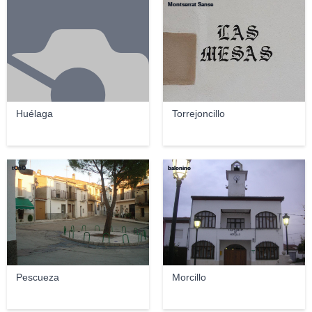
Montserrat Sanse
Huélaga
Torrejoncillo
tOñO
balonino
Pescueza
Morcillo