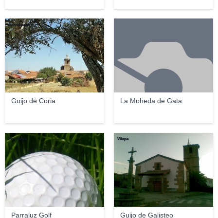
Justojosemm
Guijo de Coria
La Moheda de Gata
Emi Yañez
Vilupa
Parraluz Golf
Guijo de Galisteo