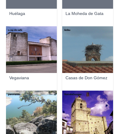
Huélaga
La Moheda de Gata
o rey do café
kiriku
Vegaviana
Casas de Don Gómez
panoramio
NattaliaGomeez