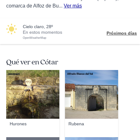
comarca de Alfoz de Bu...
Ver más
cielo claro, 28º
En estos momentos
Próximos días
OpenWeatherMap
Qué ver en Cótar
jmnavajas
Alfredo Blanco del Val
Hurones
Rubena