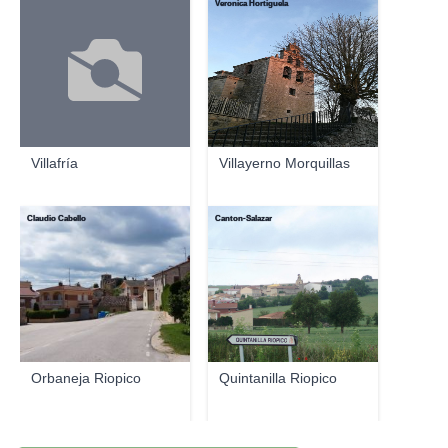
Veronica Hortiguela
Villafría
Villayerno Morquillas
Claudio Cabello
Canton-Salazar
Orbaneja Riopico
Quintanilla Riopico