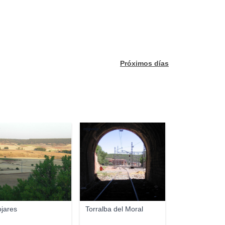
Próximos días
migueljv
jares
Torralba del Moral