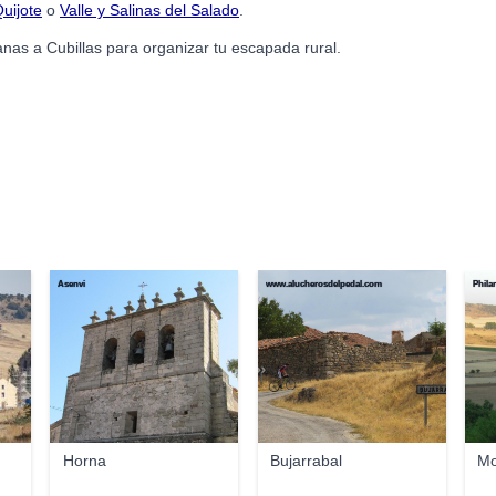
uijote
o
Valle y Salinas del Salado
.
nas a Cubillas para organizar tu escapada rural.
Asenvi
www.alucherosdelpedal.com
Philar
Horna
Bujarrabal
Mo