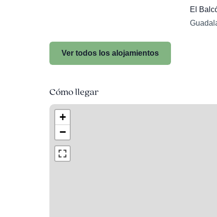
El Balc
Guadala
Ver todos los alojamientos
Cómo llegar
+
−