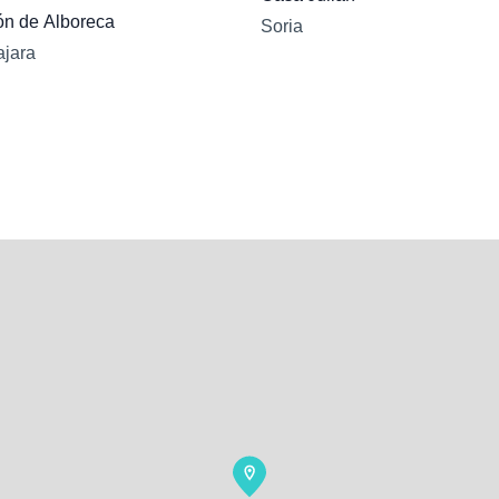
ón de Alboreca
Soria
jara