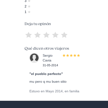
3
2
1
Deja tu opinón
Qué dicen otros viajeros
Sergio
Cavia
31-05-2014
"el pueblo perfecto"
mu pero q mu buen sitio
Estuvo en Mayo 2014, en familia