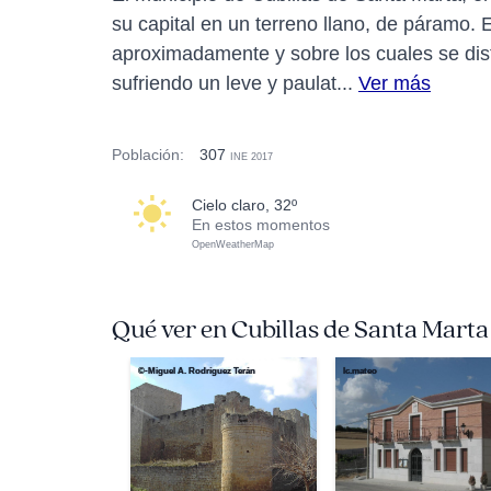
su capital en un terreno llano, de páramo.
aproximadamente y sobre los cuales se dis
sufriendo un leve y paulat...
Ver más
Población:
307
INE 2017
cielo claro, 32º
En estos momentos
OpenWeatherMap
Qué ver en Cubillas de Santa Marta
©-Miguel A. Rodríguez Terán
lc.mateo