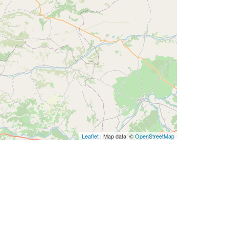
Leaflet
| Map data: ©
OpenStreetMap