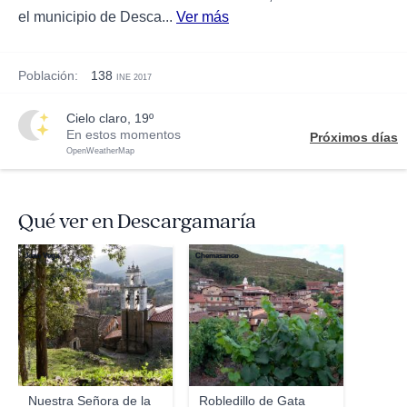
el municipio de Desca...
Ver más
Población:
138
INE 2017
cielo claro, 19º
En estos momentos
Próximos días
OpenWeatherMap
Qué ver en Descargamaría
Joan Vega
Chemasanco
Nuestra Señora de la
Robledillo de Gata