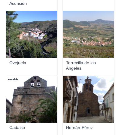
Asunción
mundele.
Ovejuela
Torrecilla de los
Ángeles
mundele.
jcfrada
Cadalso
Hernán-Pérez