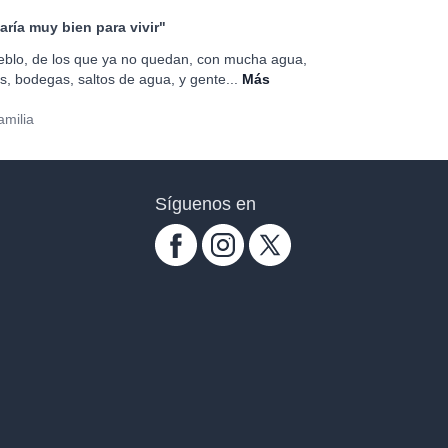
aría muy bien para vivir"
eblo, de los que ya no quedan, con mucha agua,
as, bodegas, saltos de agua, y gente...
Más
amilia
Síguenos en