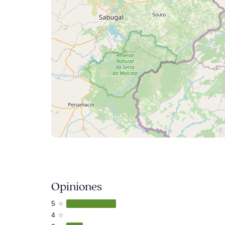
Opiniones
5
4