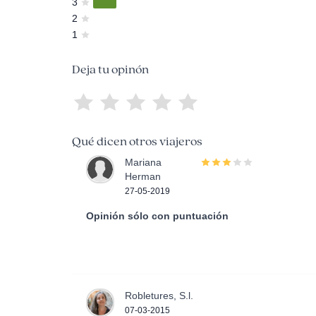
3
2
1
Deja tu opinón
Qué dicen otros viajeros
Mariana
Herman
27-05-2019
Opinión sólo con puntuación
Robletures, S.l.
07-03-2015