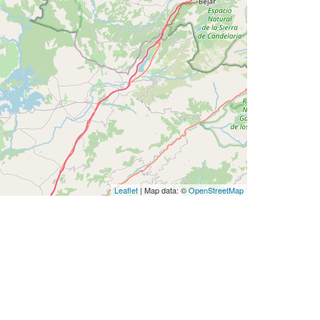
Leaflet
| Map data: ©
OpenStreetMap