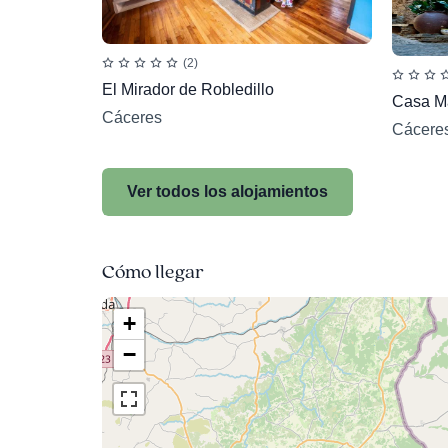
(2)
El Mirador de Robledillo
Casa M
Cáceres
Cácere
Ver todos los alojamientos
Cómo llegar
+
−