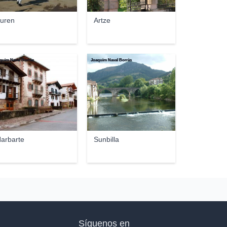
turen
Artze
quim Naval Borràs
Joaquim Naval Borràs
arbarte
Sunbilla
Síguenos en