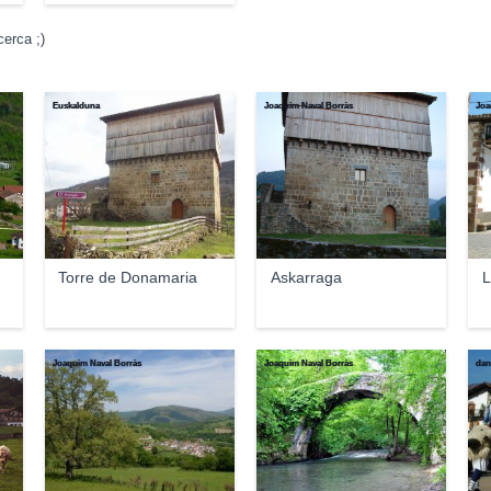
erca ;)
Euskalduna
Joaquim Naval Borràs
Joa
Torre de Donamaria
Askarraga
L
Joaquim Naval Borràs
Joaquim Naval Borràs
dan