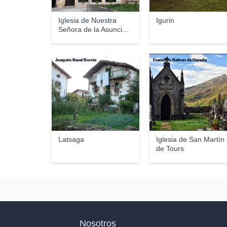
Iglesia de Nuestra
Igurin
Señora de la Asunci...
Joaquim Naval Borràs
Francisco Beltran de Heredia
Latsaga
Iglesia de San Martín
de Tours
Nosotros