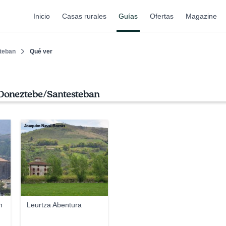
Inicio
Casas rurales
Guías
Ofertas
Magazine
teban
Qué ver
 Doneztebe/Santesteban
Joaquim Naval Borràs
n
Leurtza Abentura