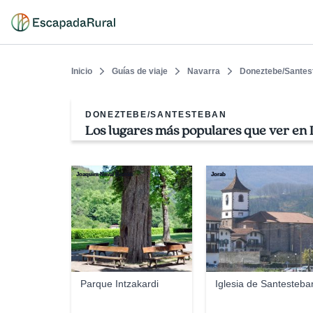
Inicio
Guías de viaje
Navarra
Doneztebe/Santes
DONEZTEBE/SANTESTEBAN
Los lugares más populares que ver en
Joaquim Naval Borràs
Jorab
Parque Intzakardi
Iglesia de Santesteba