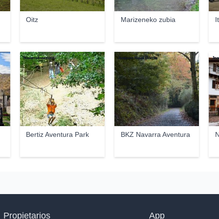
Oitz
Marizeneko zubia
I
NavarraAventura
Joaquim Naval Borràs
Joa
Bertiz Aventura Park
BKZ Navarra Aventura
N
Propietarios
App