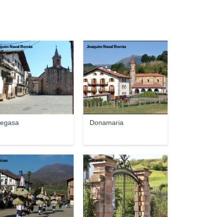
quim Naval Borràs
Joaquim Naval Borràs
egasa
Donamaria
tzan
EpMartín ☼