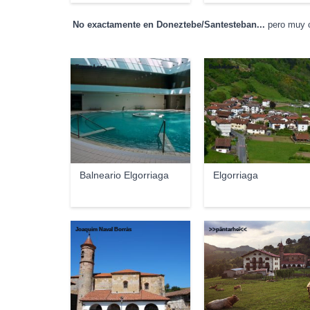
No exactamente en Doneztebe/Santesteban...
pero muy c
Txema León
Euskalduna
Balneario Elgorriaga
Elgorriaga
Joaquim Naval Borràs
>>päntarheî<<