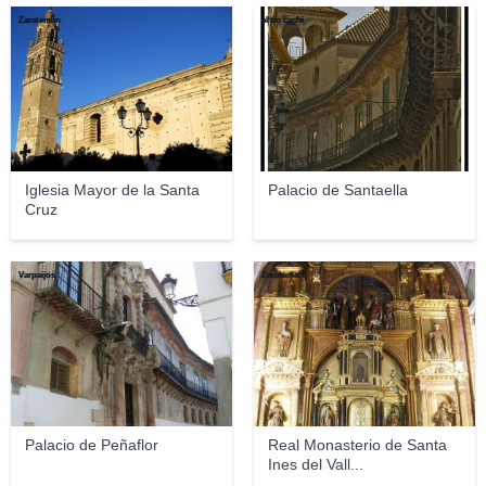
Zarateman
el tio cachi
Iglesia Mayor de la Santa
Palacio de Santaella
Cruz
Varpaijos
Zarateman
Palacio de Peñaflor
Real Monasterio de Santa
Ines del Vall...