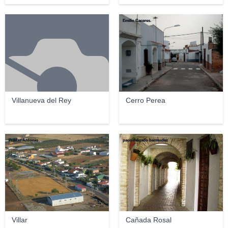
Emilio Caceres.
Villanueva del Rey
Cerro Perea
Pradas Antonio
paco delgado bermudez
Villar
Cañada Rosal