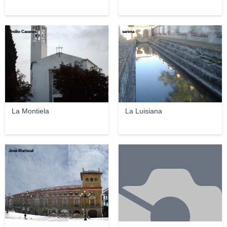
Emilio Caceres.
sarima
La Montiela
La Luisiana
José Mariscal