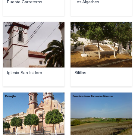
Fuente Carreteros
Los Algarbes
guadalbenad
Jesus Alinquer
Iglesia San Isidoro
Silillos
Pedro j2o
Francisco Javier Fernandez Munzon