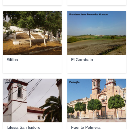
Jesus Alinquer
Francisco Javier Fernandez Munzon
Silillos
El Garabato
guadalbenad
Pedro j2o
Iglesia San Isidoro
Fuente Palmera