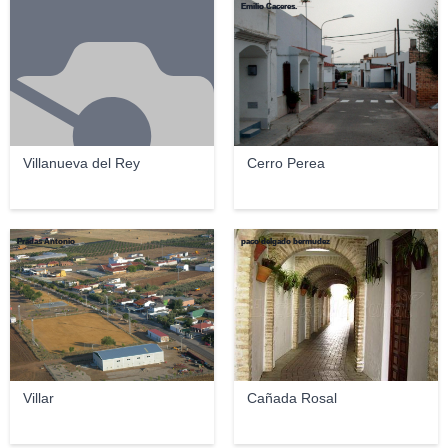
Emilio Caceres.
Villanueva del Rey
Cerro Perea
Pradas Antonio
paco delgado bermudez
Villar
Cañada Rosal