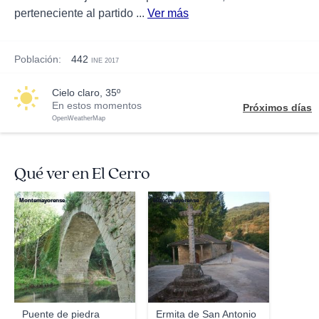
perteneciente al partido ...
Ver más
Población:
442
INE 2017
cielo claro, 35º
En estos momentos
Próximos días
OpenWeatherMap
Qué ver en El Cerro
Montemayorense
Montemayorense
Puente de piedra
Ermita de San Antonio