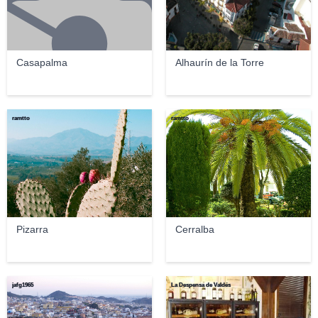
Casapalma
Alhaurín de la Torre
ramtto
ramtto
Pizarra
Cerralba
jafg1965
La Despensa de Valdés