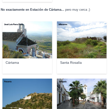
No exactamente en Estación de Cártama...
pero muy cerca ;)
José Luis Parra Olmo
killerarms
Cártama
Santa Rosalía
Panarria
J.Majada