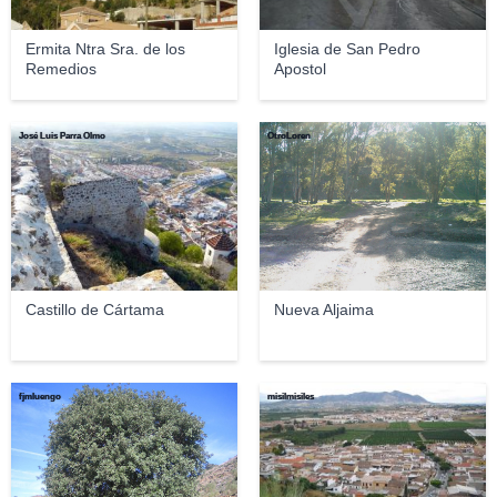
Ermita Ntra Sra. de los
Iglesia de San Pedro
Remedios
Apostol
José Luis Parra Olmo
OtroLoren
Castillo de Cártama
Nueva Aljaima
fjmluengo
misilmisiles