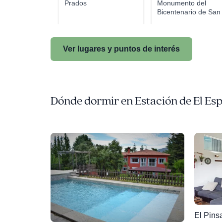
Prados
Monumento del
Bicentenario de San
Rafae...
Ver lugares y puntos de interés
Dónde dormir en Estación de El Es
El Pins