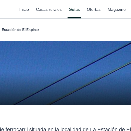
Inicio
Casas rurales
Guías
Ofertas
Magazine
Estación de El Espinar
e ferrocarril situada en la localidad de La Estación de E