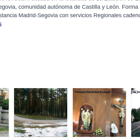
Segovia, comunidad autónoma de Castilla y León. Forma pa
 Distancia Madrid-Segovia con servicios Regionales cade
s
Óscar el segoviano
Parroquia San Rafael Arcángel
se_b