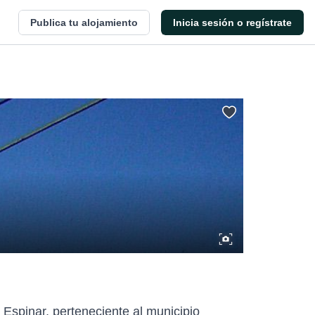
Publica tu alojamiento
Inicia sesión o regístrate
l Espinar, perteneciente al municipio