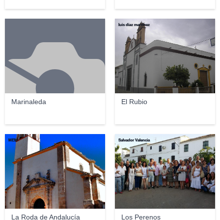
luis diaz martinez
Marinaleda
El Rubio
MEM
Salvador Valencia
La Roda de Andalucía
Los Perenos