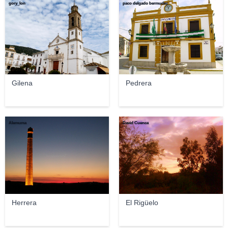
gory_lon
paco delgado bermudez
Gilena
Pedrera
Alemuma
David Cuenca
Herrera
El Rigüelo