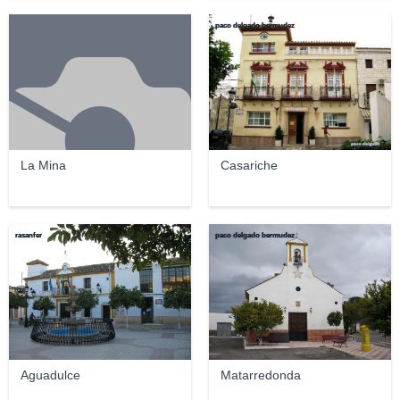
paco delgado bermudez
La Mina
Casariche
rasanfer
paco delgado bermudez
Aguadulce
Matarredonda