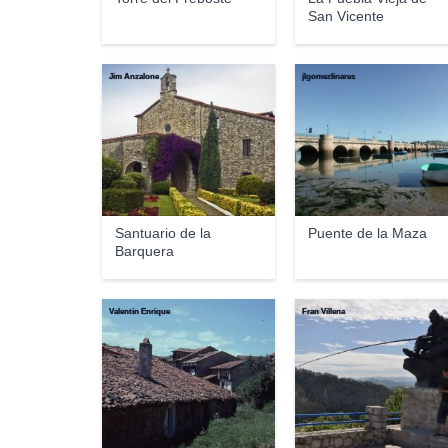
San Vicente
Jim Anzalone
jlgomezlinares
Santuario de la
Puente de la Maza
Barquera
Valentín Enrique
Fran Villena