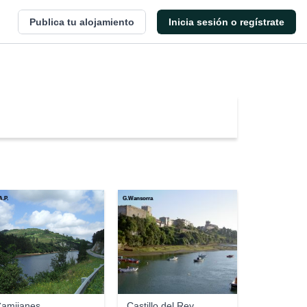
Publica tu alojamiento
Inicia sesión o regístrate
A.P.
G.Wansorra
amijanes
Castillo del Rey