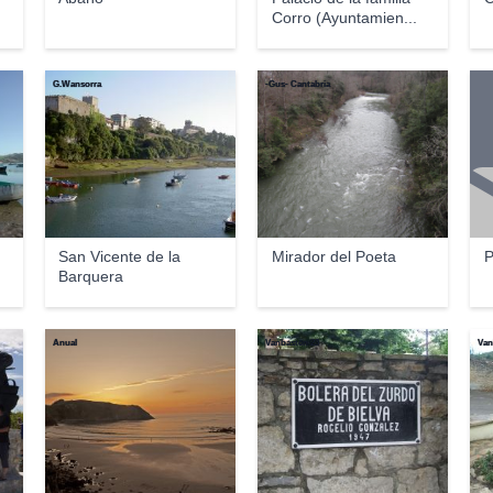
Corro (Ayuntamien...
G.Wansorra
-Gus- Cantabria
San Vicente de la
Mirador del Poeta
P
Barquera
Anual
Vanbasten 23
Van