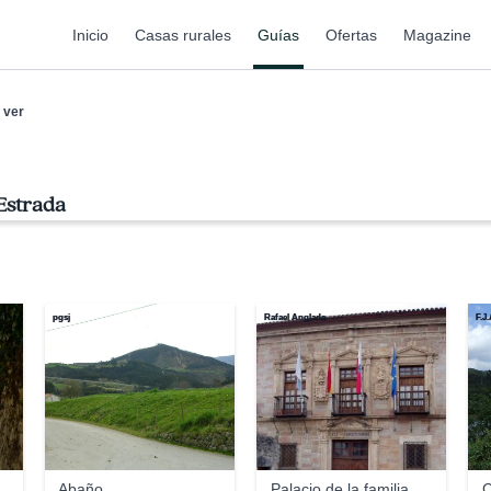
Inicio
Casas rurales
Guías
Ofertas
Magazine
 ver
Estrada
pgsj
Rafael Anglada
F.J.
Abaño
Palacio de la familia
C