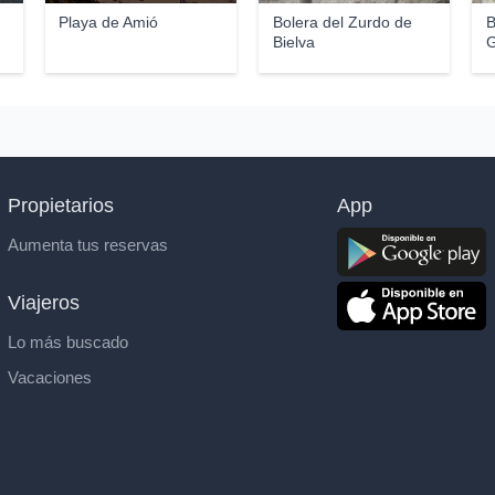
Playa de Amió
Bolera del Zurdo de
B
Bielva
G
Propietarios
App
Aumenta tus reservas
Viajeros
Lo más buscado
Vacaciones