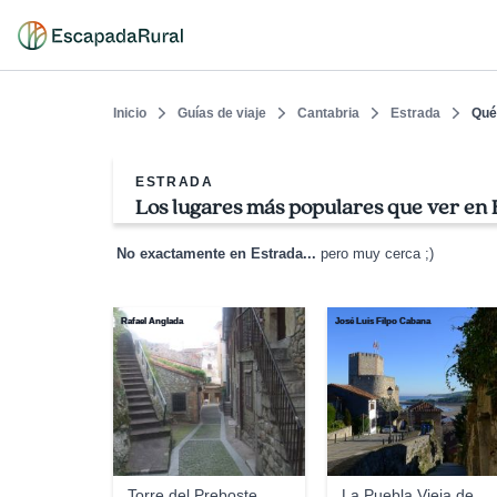
Inicio
Guías de viaje
Cantabria
Estrada
Qué
ESTRADA
Los lugares más populares que ver en 
No exactamente en Estrada...
pero muy cerca ;)
Rafael Anglada
José Luis Filpo Cabana
Torre del Preboste
La Puebla Vieja de