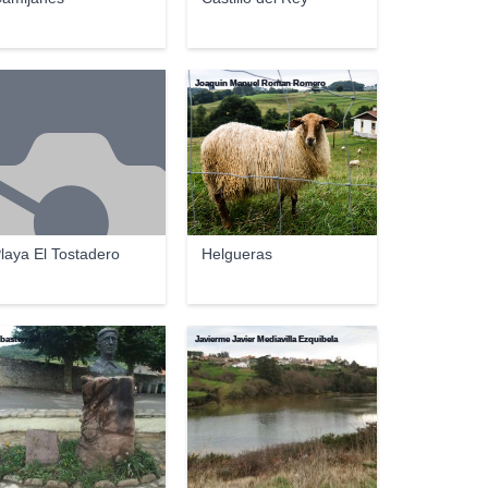
Joaquin Manuel Roman Romero
laya El Tostadero
Helgueras
basten 23
Javierme Javier Mediavilla Ezquibela