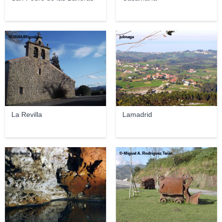
SUAVIA/Miguel 1
julmaga
La Revilla
Lamadrid
María Jesús Tomé
©-Miguel A. Rodríguez Terán