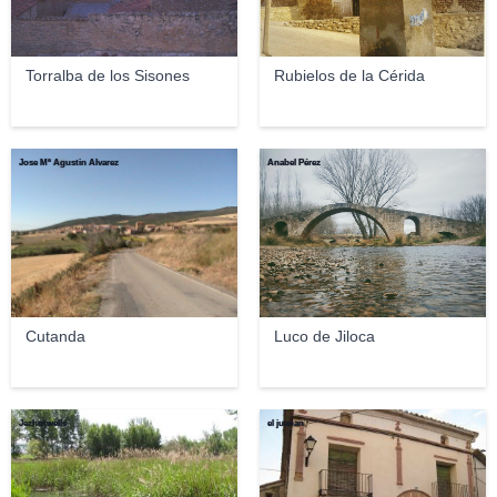
Torralba de los Sisones
Rubielos de la Cérida
Jose Mª Agustin Alvarez
Anabel Pérez
Cutanda
Luco de Jiloca
Jezhotwells
el juanan