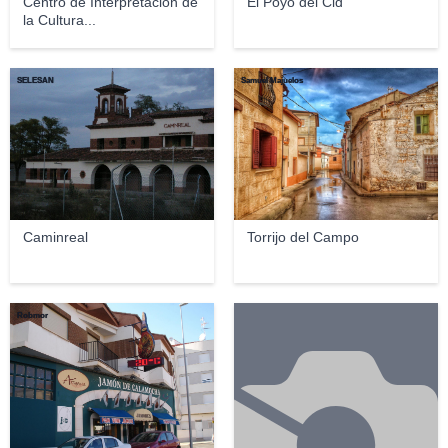
Centro de Interpretación de
El Poyo del Cid
la Cultura...
SELESAN
Samuel Majuelos
Caminreal
Torrijo del Campo
Robmor