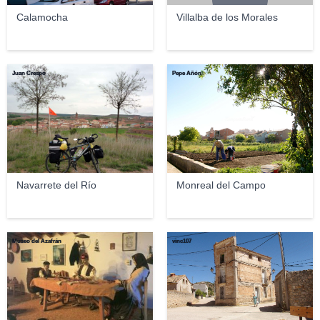
Calamocha
Villalba de los Morales
Juan Crespo
Pepe Añón
Navarrete del Río
Monreal del Campo
Museo del Azafrán
vinc107