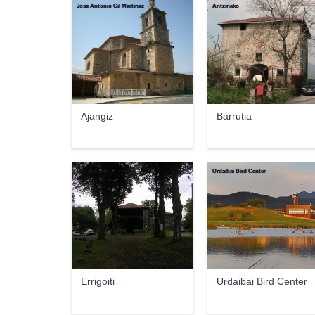
José Antonio Gil Martínez
Antzinako
Ajangiz
Barrutia
Igor Bikandi
Urdaibai Bird Center
Errigoiti
Urdaibai Bird Center