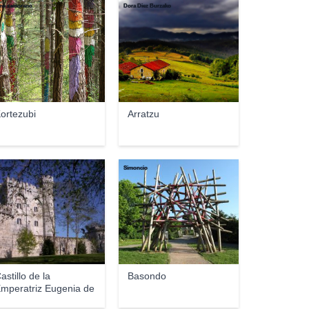
me zamorano
Dora Diez Burzako
ortezubi
Arratzu
bopp
Simoncio
astillo de la
Basondo
mperatriz Eugenia de
o...