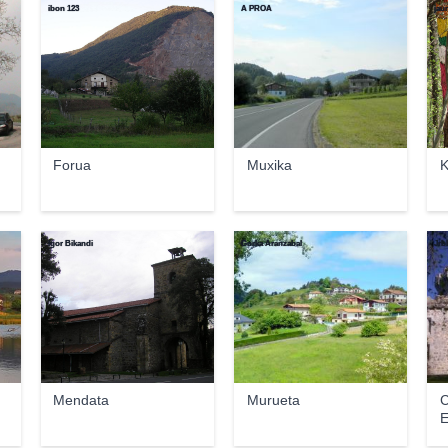
ibon 123
A PROA
jau
Forua
Muxika
K
Igor Bikandi
Gorka Aranzabal
Jrb
Mendata
Murueta
C
E
M