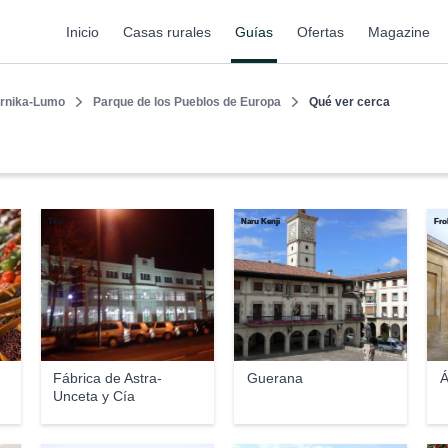
Inicio
Casas rurales
Guías
Ofertas
Magazine
rnika-Lumo
Parque de los Pueblos de Europa
Qué ver cerca
Txo
Naru Kenji
Fro
Fábrica de Astra-
Guerana
Á
Unceta y Cía