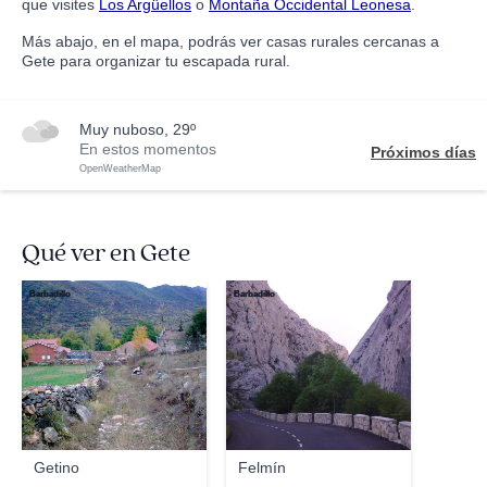
que visites
Los Argüellos
o
Montaña Occidental Leonesa
.
Más abajo, en el mapa, podrás ver casas rurales cercanas a
Gete para organizar tu escapada rural.
muy nuboso, 29º
En estos momentos
Próximos días
OpenWeatherMap
Qué ver en Gete
Barbadillo
Barbadillo
Getino
Felmín