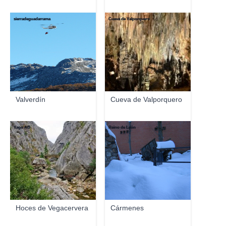
sierradeguadarrama
Cueva de Valporquero
Valverdín
Cueva de Valporquero
Yago AB
Reino de León
Hoces de Vegacervera
Cármenes