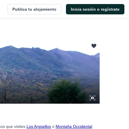
Publica tu alojamiento
Inicia sesión o regístrate
mos que visites
Los Argüellos
o
Montaña Occidental