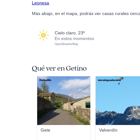
Leonesa
.
Más abajo, en el mapa, podrás ver casas rurales cerca
cielo claro, 23º
En estos momentos
OpenWeatherMap
Qué ver en Getino
Barbadillo
sierradeguadarrama
Gete
Valverdín