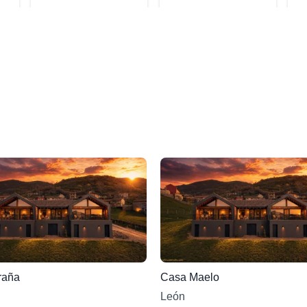
raña
Casa Maelo
León