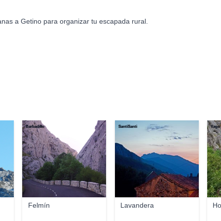
nas a Getino para organizar tu escapada rural.
Barbadillo
SantiSanti
Yago
Felmín
Lavandera
Ho