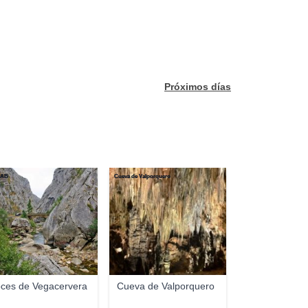
Próximos días
 AB
Cueva de Valporquero
ces de Vegacervera
Cueva de Valporquero