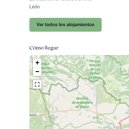
León
Ver todos los alojamientos
Cómo llegar
+
−