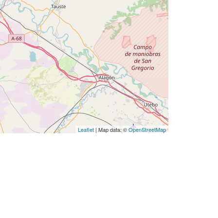
Leaflet
| Map data: ©
OpenStreetMap