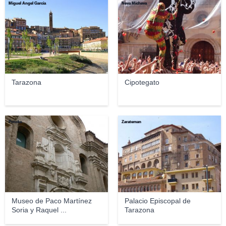
Miguel Ángel García
Neva Micheva
Tarazona
Cipotegato
Potoka
Zarateman
Museo de Paco Martínez
Palacio Episcopal de
Soria y Raquel ...
Tarazona