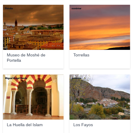
Potoka
ocminter
Museo de Moshé de
Torrellas
Portella
Miguel Ángel García
ocminter
La Huella del Islam
Los Fayos