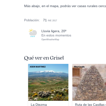
Más abajo, en el mapa, podrás ver casas rurales cerca
Población:
71
INE 2017
lluvia ligera, 20º
En estos momentos
OpenWeatherMap
Qué ver en Grisel
ASUN MARTINEZ
Eloy Cotallo
La Diezma
Ruta de las Casillas