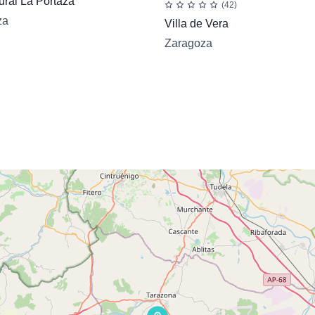
ral La Portaza
(42)
za
Villa de Vera
Zaragoza