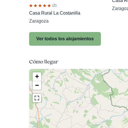
Casa Ru
(2)
Zarago
Casa Rural La Costanilla
Zaragoza
Ver todos los alojamientos
Cómo llegar
+
−