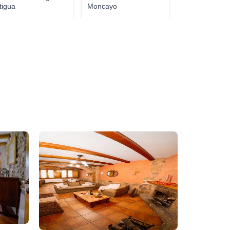
tigua
Moncayo