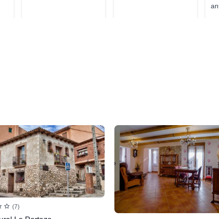
an
(7)