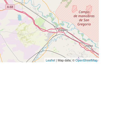
Leaflet
| Map data: ©
OpenStreetMap