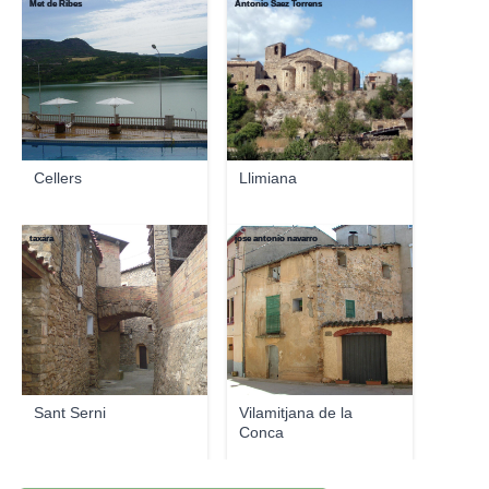
Met de Ribes
Antonio Saez Torrens
Cellers
Llimiana
taxara
jose antonio navarro
Sant Serni
Vilamitjana de la
Conca