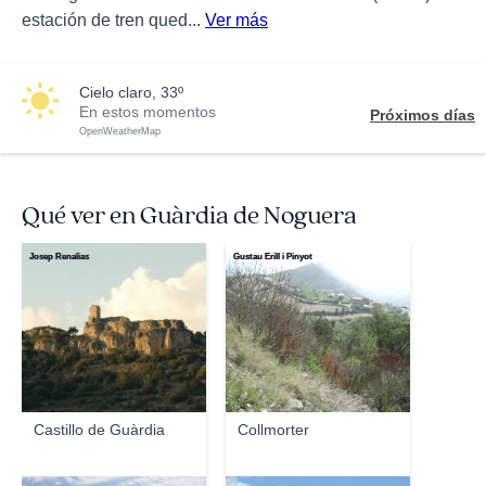
estación de tren qued...
Ver más
cielo claro, 33º
En estos momentos
Próximos días
OpenWeatherMap
Qué ver en Guàrdia de Noguera
Josep Renalias
Gustau Erill i Pinyot
Castillo de Guàrdia
Collmorter