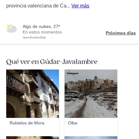
provincia valenciana de Ca...
Ver más
algo de nubes, 27º
En estos momentos
Próximos días
OpenWeatherMap
Qué ver en Gúdar-Javalambre
Juan Emilio Prades Bel
Ventepani
Rubielos de Mora
Olba