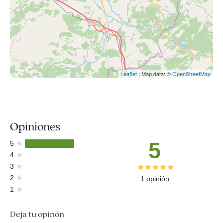
Leaflet
| Map data: ©
OpenStreetMap
Opiniones
5
5
4
3
2
1 opinión
1
Deja tu opinón