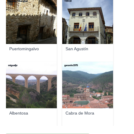
Carmen Gherghel
TEK10
Puertomingalvo
San Agustín
migueljv
gerardo1975
Albentosa
Cabra de Mora