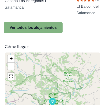
(57)
Casona Los Peregrinos I
El Balcón del So
Salamanca
Salamanca
Ver todos los alojamientos
Cómo llegar
+
−