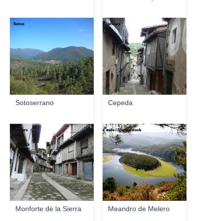
Sotos
karmarx
Sotoserrano
Cepeda
karmarx
asife / Shutterstock
Monforte de la Sierra
Meandro de Melero