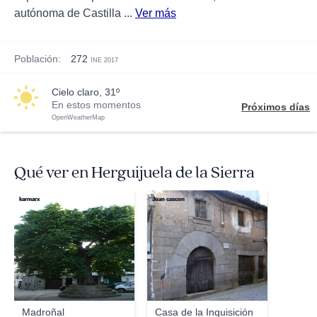
autónoma de Castilla ...
Ver más
Población:
272
INE 2017
cielo claro, 31º
En estos momentos
Próximos días
OpenWeatherMap
Qué ver en Herguijuela de la Sierra
karmarx
Juan cascon
Madroñal
Casa de la Inquisición