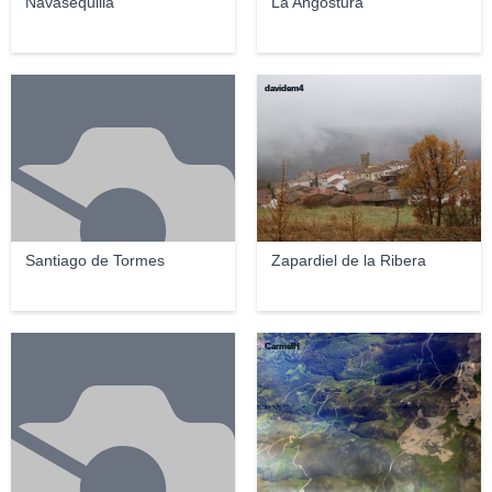
Navasequilla
La Angostura
davidem4
Santiago de Tormes
Zapardiel de la Ribera
CarmelH