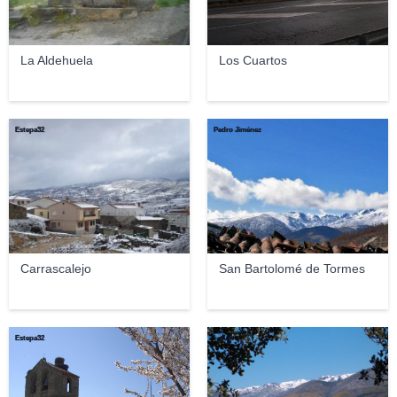
La Aldehuela
Los Cuartos
Estepa32
Pedro Jiménez
Carrascalejo
San Bartolomé de Tormes
Estepa32
I_quin