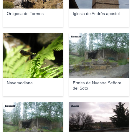
Ortigosa de Tormes
Iglesia de Andrés apóstol
Calrritos
Estepa32
Navamediana
Ermita de Nuestra Señora
del Soto
Estepa32
jjluaces